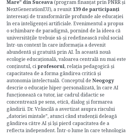
Mare” din Suceava
(program finanțat prin PNRR și
NextGenerationEU), a reunit
139 de participanți
interesați de transformările profunde ale educației
în era inteligenței artificiale. Evenimentul a propus
o schimbare de paradigmă, pornind de la ideea că
universitățile trebuie să-și redefinească rolul social
într-un context în care informația a devenit
abundentă și gratuită prin AI. În această nouă
ecologie educațională, valoarea centrală nu mai este
conținutul, ci
profesorul
, relația pedagogică și
capacitatea de a forma gândirea critică și
autonomia intelectuală. Conceptul de
Neogogy
descrie o educație hiper-personalizată, în care AI
funcționează ca tutor, iar cadrul didactic se
concentrează pe sens, etică, dialog și formarea
gândirii. Dr. Vrâncilă a avertizat asupra riscului
„datoriei mintale”, atunci când studenții deleagă
gândirea către AI și își pierd capacitatea de a
reflecta independent. Într-o lume în care tehnologia