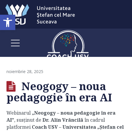
Deschide bara de unelte
noiembrie 28, 2025
Neogogy – noua
pedagogie în era AI
Webinarul
„Neogogy – noua pedagogie în era
AI”
, susținut de
Dr. Alin Vrâncilă
în cadrul
platformei
Coach USV – Universitatea „Ștefan cel