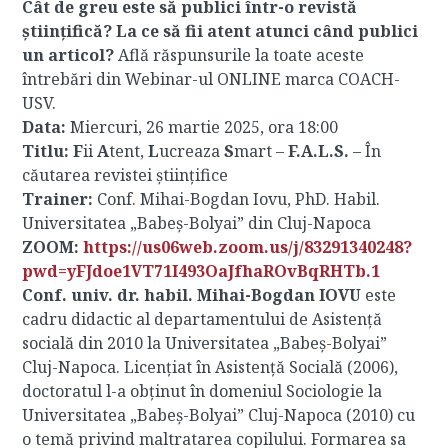
Cât de greu este să publici într-o revistă
științifică? La ce să fii atent atunci când publici
un articol?
Află răspunsurile la toate aceste
întrebări din Webinar-ul ONLINE marca COACH-
USV.
Data:
Miercuri, 26 martie 2025, ora 18:00
Titlu: F
ii
A
tent,
L
ucreaza
S
mart –
F.A.L.S.
– În
căutarea revistei științifice
Trainer:
Conf. Mihai-Bogdan Iovu, PhD. Habil.
Universitatea „Babeș-Bolyai” din Cluj-Napoca
ZOOM:
https://us06web.zoom.us/j/83291340248?
pwd=yFJdoe1VT71I493OaJfhaROvBqRHTb.1
Conf. univ. dr. habil. Mihai-Bogdan IOVU
este
cadru didactic al departamentului de Asistență
socială din 2010 la Universitatea „Babeș-Bolyai”
Cluj-Napoca. Licențiat în Asistență Socială (2006),
doctoratul l-a obținut în domeniul Sociologie la
Universitatea „Babeș-Bolyai” Cluj-Napoca (2010) cu
o temă privind maltratarea copilului. Formarea sa