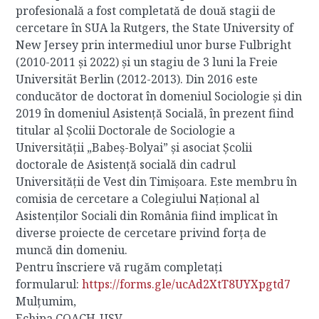
profesională a fost completată de două stagii de
cercetare în SUA la Rutgers, the State University of
New Jersey prin intermediul unor burse Fulbright
(2010-2011 și 2022) și un stagiu de 3 luni la Freie
Universität Berlin (2012-2013). Din 2016 este
conducător de doctorat în domeniul Sociologie și din
2019 în domeniul Asistență Socială, în prezent fiind
titular al Școlii Doctorale de Sociologie a
Universității „Babeș-Bolyai” și asociat Școlii
doctorale de Asistență socială din cadrul
Universității de Vest din Timișoara. Este membru în
comisia de cercetare a Colegiului Național al
Asistenților Sociali din România fiind implicat în
diverse proiecte de cercetare privind forța de
muncă din domeniu.
Pentru înscriere vă rugăm completați
formularul:
https://forms.gle/ucAd2XtT8UYXpgtd7
Mulțumim,
Echipa COACH-USV